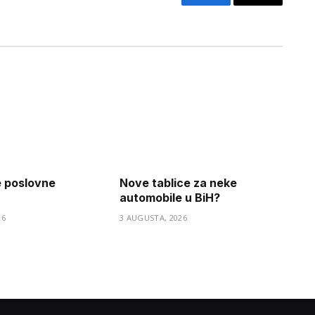
Facebook
Copy
Link
e poslovne
Nove tablice za neke
automobile u BiH?
26
3 AUGUSTA, 2026