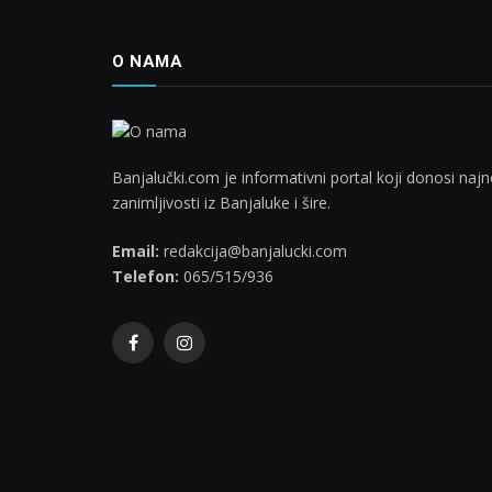
O NAMA
Banjalučki.com je informativni portal koji donosi najno
zanimljivosti iz Banjaluke i šire.
Email:
redakcija@banjalucki.com
Telefon:
065/515/936
Facebook
Instagram