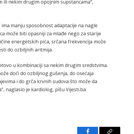
 ili nekim drugim opojnim supstancama“,
m ima manju sposobnost adaptacije na nagle
a može biti opasniji za mlađe nego za starije
ičine energetskih pića, srčana frekvencija može
ti do ozbiljnih aritmija.
gotovo u kombinaciji sa nekim drugim sredstvima.
može doći do ozbiljnog gušenja, do osećaja
jevima i do grča krvnih sudova što može da
, naglasio je kardiolog, pišu Vijesti.ba