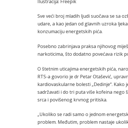
Ilustracija: Freepik
Sve veći broj mladih ljudi suočava se sa o
udare, a kao jedan od glavnih uzroka ljeka
konzumaciju energetskih pića.
Posebno zabrinjava praksa njihovog miješa
narkoticima, što dodatno povećava rizik po
O štetnim uticajima energetskih pića, nar
RTS-a govorio je dr Petar Otašević, upravni
kardiovaskularne bolesti „Dedinje“. Kako 
sadržavati i do tri puta više kofeina nego
srca i povišenog krvnog pritiska.
„Ukoliko se radi samo o jednom energetsk
problem. Međutim, problem nastaje ukoli