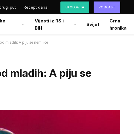
drugi put
Recept dana
EKOLOGIJA
PODCAST
ke
Vijesti iz RS i
Crna
Svijet
BiH
hronika
 kod mladih: A piju se nemilice
od mladih: A piju se