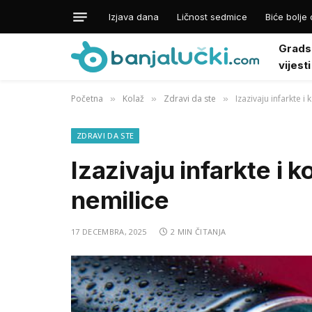
Izjava dana
Ličnost sedmice
Biće bolje 
Grads
vijesti
Početna
Kolaž
Zdravi da ste
Izazivaju infarkte i
»
»
»
ZDRAVI DA STE
Izazivaju infarkte i k
nemilice
17 DECEMBRA, 2025
2 MIN ČITANJA