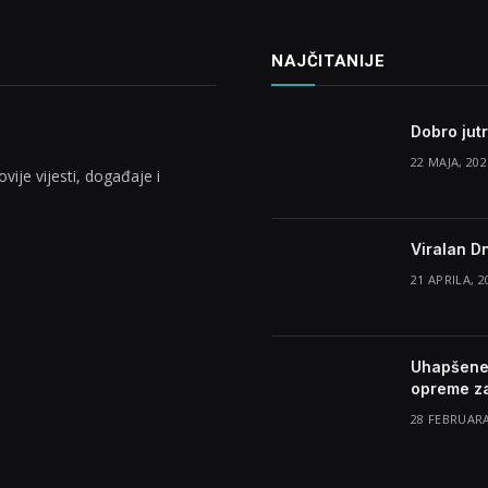
NAJČITANIJE
Dobro jut
22 MAJA, 202
vije vijesti, događaje i
Viralan D
21 APRILA, 2
Uhapšene 
opreme z
28 FEBRUARA