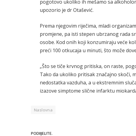
pogotovo ukoliko ih mešamo sa alkoholom
upozorio je dr Otašević.
Prema njegovim riječima, mladi organiza
promjene, pa isti stepen ubrzanog rada src
osobe. Kod onih koji konzumiraju veće kol
preći 100 otkucaja u minuti, što može doves
„Što se tiče krvnog pritiska, on raste, po
Tako da ukoliko pritisak značajno skoči, 
nedostatka vazduha, a u ekstremnim sluča
izazove simptome slične infarktu miokarda“
Naslovna
PODIIJELITE.