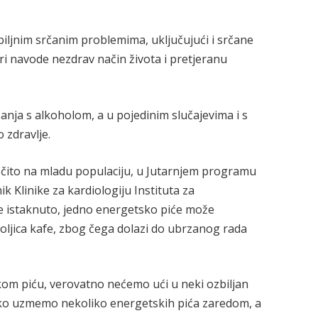
zbiljnim srčanim problemima, uključujući i srčane
ri navode nezdrav način života i pretjeranu
nja s alkoholom, a u pojedinim slučajevima i s
 zdravlje.
očito na mladu populaciju, u Jutarnjem programu
k Klinike za kardiologiju Instituta za
je istaknuto, jedno energetsko piće može
 šoljica kafe, zbog čega dolazi do ubrzanog rada
om piću, verovatno nećemo ući u neki ozbiljan
ko uzmemo nekoliko energetskih pića zaredom, a