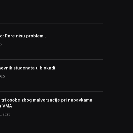
ro: Pare nisu problem…
5
nevnik studenata u blokadi
025
tri osobe zbog malverzacije pri nabavkama
a VMA
, 2025