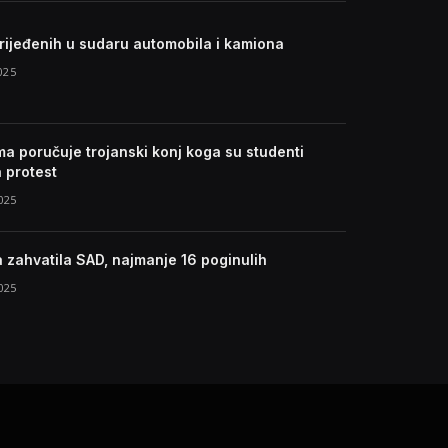
rijeđenih u sudaru automobila i kamiona
025
ma poručuje trojanski konj koga su studenti
a protest
025
a zahvatila SAD, najmanje 16 poginulih
025