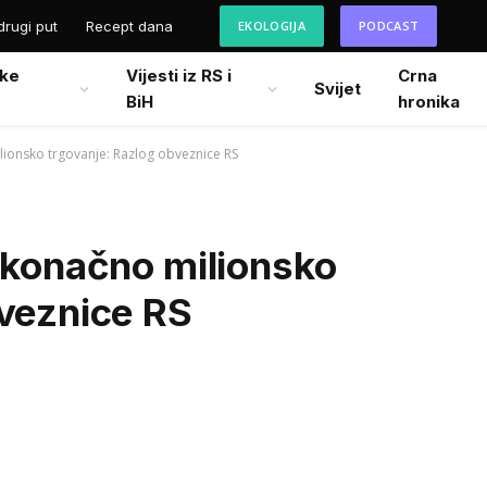
drugi put
Recept dana
EKOLOGIJA
PODCAST
ke
Vijesti iz RS i
Crna
Svijet
BiH
hronika
lionsko trgovanje: Razlog obveznice RS
 konačno milionsko
bveznice RS