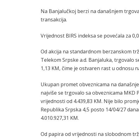
Na Banjalučkoj berzi na današnjem trgova
transakcija.
Vrijednost BIRS indeksa se povećala za 0,0
Od akcija na standardnom berzanskom trži
Telekom Srpske a.d. Banjaluka, trgovalo se
1,13 KM, čime je ostvaren rast u odnosu n
Ukupan promet obveznicama na današnjem 
najviše se trgovalo sa obveznicama MKD Pro
vrijednosti od 4.439,83 KM. Nije bilo prom
Republika Srpska 4,5 posto 14/04/27 danas
4.010.927,31 KM.
Od papira od vrijednosti na slobodnom trž