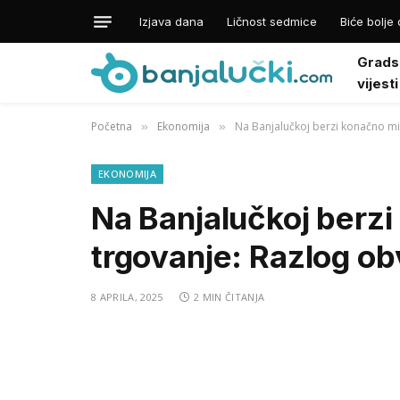
Izjava dana
Ličnost sedmice
Biće bolje 
Grads
vijesti
Početna
Ekonomija
Na Banjalučkoj berzi konačno mi
»
»
EKONOMIJA
Na Banjalučkoj berzi
trgovanje: Razlog o
8 APRILA, 2025
2 MIN ČITANJA