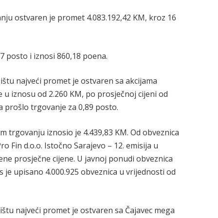
nju ostvaren je promet 4.083.192,42 KM, kroz 16
7 posto i iznosi 860,18 poena.
štu najveći promet je ostvaren sa akcijama
 u iznosu od 2.260 KM, po prosječnoj cijeni od
a prošlo trgovanje za 0,89 posto.
trgovanju iznosio je 4.439,83 KM. Od obveznica
 Fin d.o.o. Istočno Sarajevo – 12. emisija u
jene prosječne cijene. U javnoj ponudi obveznica
 je upisano 4.000.925 obveznica u vrijednosti od
ištu najveći promet je ostvaren sa Čajavec mega