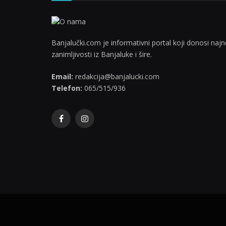
Banjalučki.com je informativni portal koji donosi najno
zanimljivosti iz Banjaluke i šire.
Email:
redakcija@banjalucki.com
Telefon:
065/515/936
Facebook
Instagram