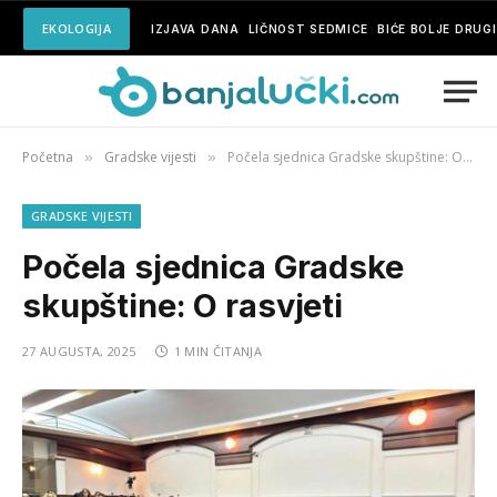
EKOLOGIJA
IZJAVA DANA
LIČNOST SEDMICE
BIĆE BOLJE DRUG
Početna
Gradske vijesti
Počela sjednica Gradske skupštine: O rasvjeti
»
»
GRADSKE VIJESTI
Počela sjednica Gradske
skupštine: O rasvjeti
27 AUGUSTA, 2025
1 MIN ČITANJA