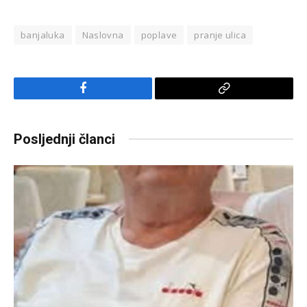
banjaluka
Naslovna
poplave
pranje ulica
Facebook
Copy
Link
Posljednji članci