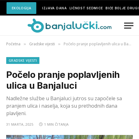
EKOLOGIJA
IZJAVA DANA
LIČNOST SEDMICE
BIĆE BOLJE DRUG
Početna
Gradske vijesti
Počelo pranje poplavljenih ulica u Banjaluci
»
»
GRADSKE VIJESTI
Počelo pranje poplavljenih
ulica u Banjaluci
Nadležne službe u Banjaluci jutros su započele sa
pranjem ulica i naselja, koja su prethodnih dana
plavljeni.
31 MARTA, 2025
1 MIN ČITANJA