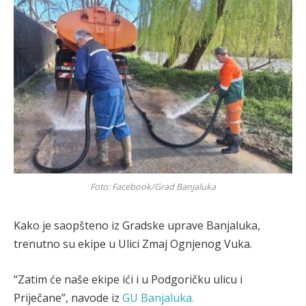
Foto: Facebook/Grad Banjaluka
Kako je saopšteno iz Gradske uprave Banjaluka,
trenutno su ekipe u Ulici Zmaj Ognjenog Vuka.
“Zatim će naše ekipe ići i u Podgoričku ulicu i
Priječane”, navode iz
GU Banjaluka.