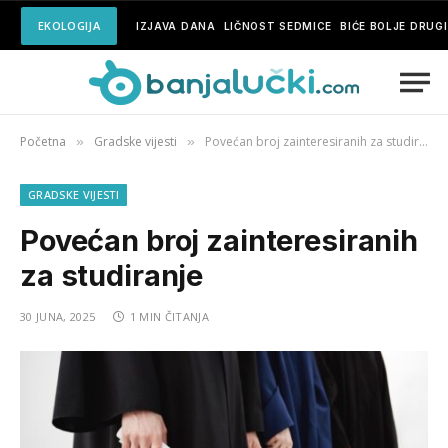
EKOLOGIJA
IZJAVA DANA
LIČNOST SEDMICE
BIĆE BOLJE DRUG
Početna
Gradske vijesti
Povećan broj zainteresiranih za studiranje
»
»
GRADSKE VIJESTI
Povećan broj zainteresiranih
za studiranje
30 JUNA, 2025
1 MIN ČITANJA