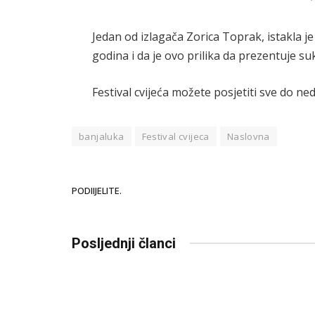
Jedan od izlagača Zorica Toprak, istakla je
godina i da je ovo prilika da prezentuje s
Festival cvijeća možete posjetiti sve do ned
banjaluka
Festival cvijeca
Naslovna
PODIIJELITE.
Posljednji članci