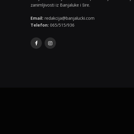
zanimljivosti iz Banjaluke i šire.
Email:
redakcija@banjalucki.com
Telefon:
065/515/936
Facebook
Instagram