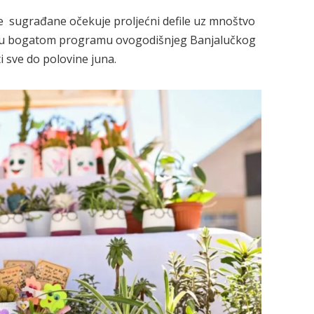
ve sugrađane očekuje proljećni defile uz mnoštvo
, a u bogatom programu ovogodišnjeg Banjalučkog
ti sve do polovine juna.