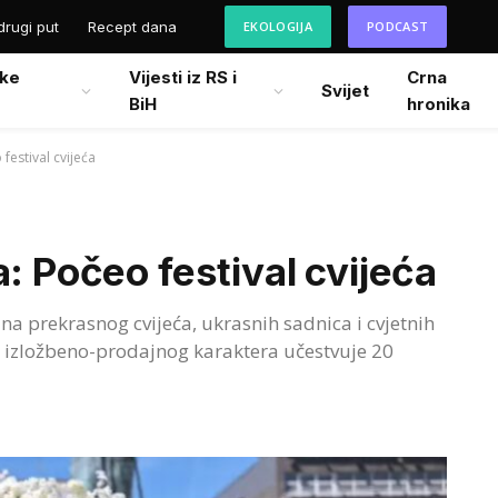
drugi put
Recept dana
EKOLOGIJA
PODCAST
ke
Vijesti iz RS i
Crna
Svijet
BiH
hronika
festival cvijeća
: Počeo festival cvijeća
na prekrasnog cvijeća, ukrasnih sadnica i cvjetnih
 izložbeno-prodajnog karaktera učestvuje 20