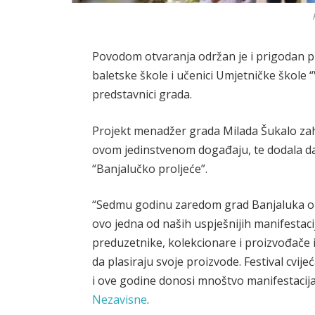
Povodom otvaranja održan je i prigodan pr
baletske škole i učenici Umjetničke škole “
predstavnici grada.
Projekt menadžer grada Milada Šukalo zahva
ovom jedinstvenom događaju, te dodala da j
“Banjalučko proljeće”.
“Sedmu godinu zaredom grad Banjaluka org
ovo jedna od naših uspješnijih manifestacij
preduzetnike, kolekcionare i proizvođače i
da plasiraju svoje proizvode. Festival cvije
i ove godine donosi mnoštvo manifestacija 
Nezavisne
.