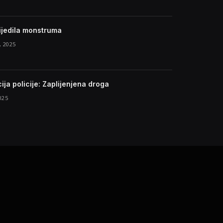
ijedila monstruma
 2025
ija policije: Zaplijenjena droga
025