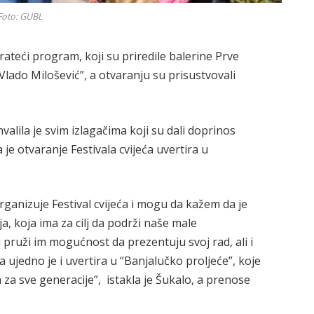
Foto: GUBL
ateći program, koji su priredile balerine Prve
Vlado Milošević”, a otvaranju su prisustvovali
lila je svim izlagačima koji su dali doprinos
e otvaranje Festivala cvijeća uvertira u
anizuje Festival cvijeća i mogu da kažem da je
a, koja ima za cilj da podrži naše male
 pruži im mogućnost da prezentuju svoj rad, ali i
ća ujedno je i uvertira u “Banjalučko proljeće”, koje
za sve generacije”, istakla je Šukalo, a prenose