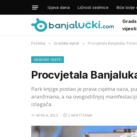
Izjava dana
Ličnost sedmice
Biće bolje 
Grads
vijesti
Početna
Gradske vijesti
Procvjetala Banjaluka: Počeo 
»
»
GRADSKE VIJESTI
Procvjetala Banjaluka
Park knjige postao je prava cvjetna oaza, pu
aranžmana, a na ovogodišnjoj manifestaciji
izlagača.
11 APRILA, 2025
2 MIN ČITANJA