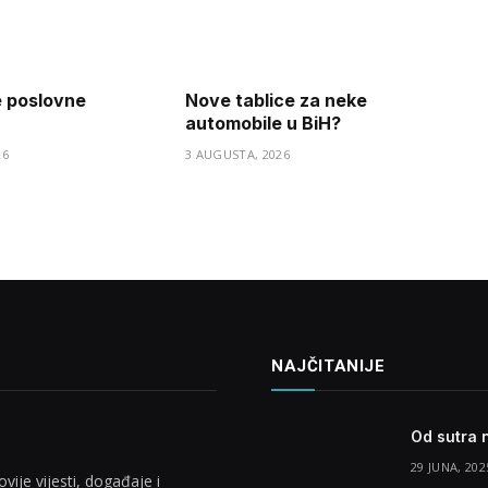
e poslovne
Nove tablice za neke
automobile u BiH?
26
3 AUGUSTA, 2026
NAJČITANIJE
Od sutra 
29 JUNA, 202
vije vijesti, događaje i