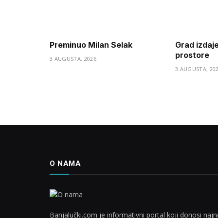
Preminuo Milan Selak
Grad izdaj
prostore
3 AUGUSTA, 2026
3 AUGUSTA, 20
O NAMA
Banjalučki.com je informativni portal koji donosi najno