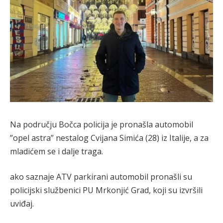
Na području Bočca policija je pronašla automobil
”opel astra” nestalog Cvijana Simića (28) iz Italije, a za
mladićem se i dalje traga.
ako saznaje ATV parkirani automobil pronašli su
policijski službenici PU Mrkonjić Grad, koji su izvršili
uviđaj.