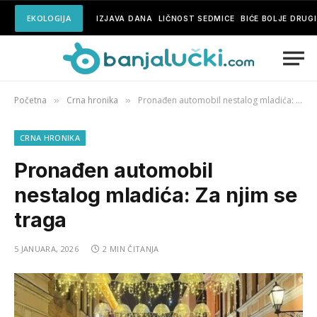
EKOLOGIJA
IZJAVA DANA
LIČNOST SEDMICE
BIĆE BOLJE DRUG
Početna
Crna hronika
Pronađen automobil nestalog mladića: Za njim se traga
»
»
CRNA HRONIKA
Pronađen automobil
nestalog mladića: Za njim se
traga
5 JANUARA, 2026
2 MIN ČITANJA