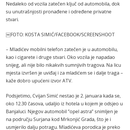
Nedaleko od vozila zatečen ključ od automobila, dok
su unutrašnjosti pronađene i određene privatne
stvari.
￼FOTO: KOSTA SIMIĆ/FACEBOOK/SCREENSHOOT
– Mladićev mobilni telefon zatečen je u automobilu,
kao i cigarete i druge stvari. Oko vozila je napadao
snijeg, ali nije bilo nikakvih sumnjivih tragova. Na licu
mjesta izvršen je uviđaj i za mladićem se i dalje traga –
kaže dobro upućeni izvor ATV.
Podsjetimo, Cvijan Simić nestao je 2. januara kada se,
oko 12.30 časova, udaljio iz hotela u kojem je odsjeo u
Banjaluci. Njegov automobil ”opel astra” snimljen je
na području Surjana kod Mrkonjić Grada, što je i
usmjerilo dalju potragu. Mladićeva porodica je preko