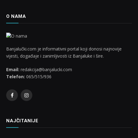
O NAMA
Banjalučki.com je informativni portal koji donosi najnovije
vijesti, događaje i zanimljivosti iz Banjaluke i šire.
Email:
redakcija@banjalucki.com
Telefon:
065/515/936
Facebook
Instagram
NAJČITANIJE