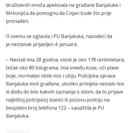
društvenih mreža apelovala na građane Banjaluke i
Mrkonjića da pomognu da Cvijan bude što prije
pronađen.
O svemu se oglasila i PU Banjaluka, navodeći da
je nestanak prijavljen 4. januara.
– Nestali ima 28 godina, visok je oko 178 centimetara,
težak oko 80 kilograma. Ima smeđu kose, oči plave
boje, normalan oblik nos i ušiju. Policijska uprava
Banjaluka moli građane, ukoliko primjete nestalo lice
ili dođu do bilo kakvih saznanja o istom, da to prijave
najbližoj policijskoj stanici ili pozovu policiju na
besplatni broj telefona 122 – saopštila je PU
Banjaluka.