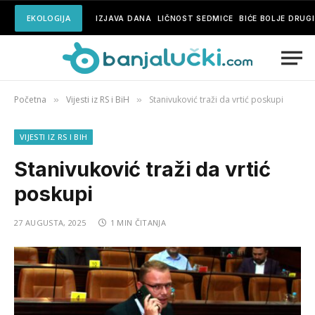
EKOLOGIJA
IZJAVA DANA
LIČNOST SEDMICE
BIĆE BOLJE DRUG
Početna
Vijesti iz RS i BiH
Stanivuković traži da vrtić poskupi
»
»
VIJESTI IZ RS I BIH
Stanivuković traži da vrtić
poskupi
27 AUGUSTA, 2025
1 MIN ČITANJA