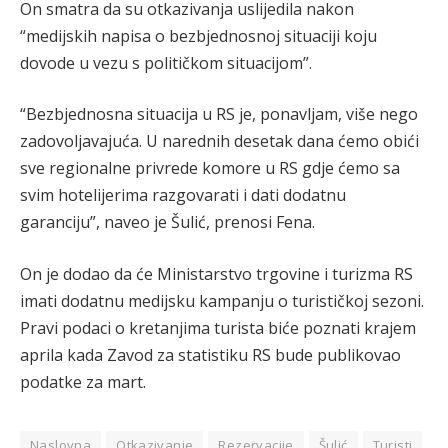
On smatra da su otkazivanja uslijedila nakon
“medijskih napisa o bezbjednosnoj situaciji koju
dovode u vezu s političkom situacijom”.
“Bezbjednosna situacija u RS je, ponavljam, više nego
zadovoljavajuća. U narednih desetak dana ćemo obići
sve regionalne privrede komore u RS gdje ćemo sa
svim hotelijerima razgovarati i dati dodatnu
garanciju”, naveo je Šulić, prenosi Fena.
On je dodao da će Ministarstvo trgovine i turizma RS
imati dodatnu medijsku kampanju o turističkoj sezoni.
Pravi podaci o kretanjima turista biće poznati krajem
aprila kada Zavod za statistiku RS bude publikovao
podatke za mart.
Naslovna
Otkazivanje
Rezervacije
Šulić
Turisti