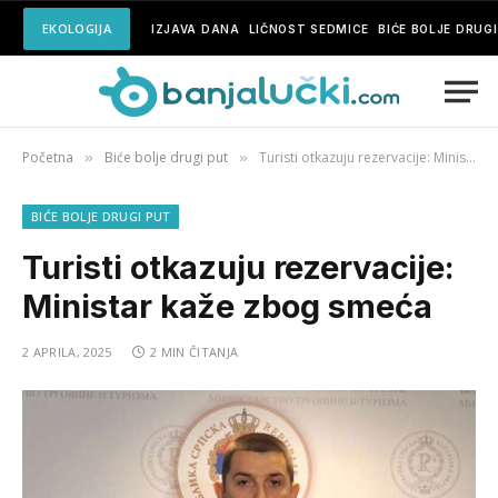
EKOLOGIJA
IZJAVA DANA
LIČNOST SEDMICE
BIĆE BOLJE DRUG
Početna
Biće bolje drugi put
Turisti otkazuju rezervacije: Ministar kaže zbog smeća
»
»
BIĆE BOLJE DRUGI PUT
Turisti otkazuju rezervacije:
Ministar kaže zbog smeća
2 APRILA, 2025
2 MIN ČITANJA