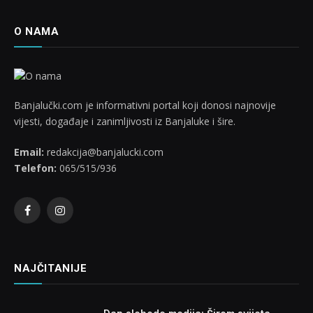
O NAMA
Banjalučki.com je informativni portal koji donosi najnovije
vijesti, događaje i zanimljivosti iz Banjaluke i šire.
Email:
redakcija@banjalucki.com
Telefon:
065/515/936
Facebook
Instagram
NAJČITANIJE