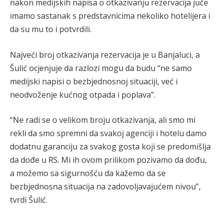
nakon medijskih napisa o otkazivanju rezervacija juče
imamo sastanak s predstavnicima nekoliko hotelijera i
da su mu to i potvrdili.
Najveći broj otkazivanja rezervacija je u Banjaluci, a
Šulić ocjenjuje da razlozi mogu da budu “ne samo
medijski napisi o bezbjednosnoj situaciji, već i
neodvoženje kućnog otpada i poplava”.
“Ne radi se o velikom broju otkazivanja, ali smo mi
rekli da smo spremni da svakoj agenciji i hotelu damo
dodatnu garanciju za svakog gosta koji se predomišlja
da dođe u RS. Mi ih ovom prilikom pozivamo da dođu,
a možemo sa sigurnošću da kažemo da se
bezbjednosna situacija na zadovoljavajućem nivou”,
tvrdi Šulić.