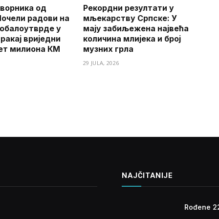
ворника од
Рекордни резултати у
Почели радови на
мљекарству Српске: У
обалоутврде у
мају забиљежена највећа
ракај вриједни
количина млијека и број
ет милиона КМ
музних грла
29 JULA, 2026
NAJČITANIJE
Rođene 2