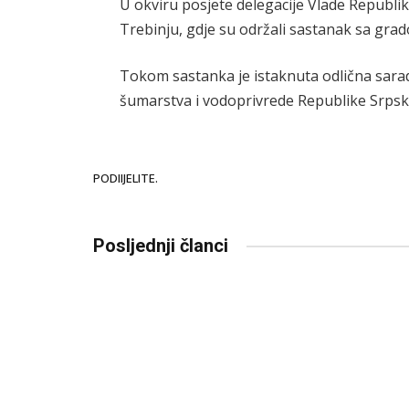
U okviru posjete delegacije Vlade Republike
Trebinju, gdje su održali sastanak sa gr
Tokom sastanka je istaknuta odlična sarad
šumarstva i vodoprivrede Republike Srps
PODIIJELITE.
Posljednji članci