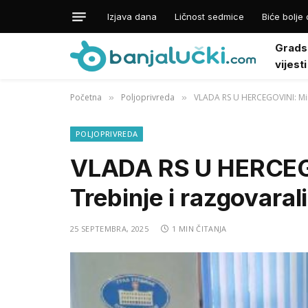
Izjava dana
Ličnost sedmice
Biće bolje 
Grads
vijesti
Početna
Poljoprivreda
VLADA RS U HERCEGOVINI: Minis
»
»
POLJOPRIVREDA
VLADA RS U HERCEGOV
Trebinje i razgovaral
25 SEPTEMBRA, 2025
1 MIN ČITANJA