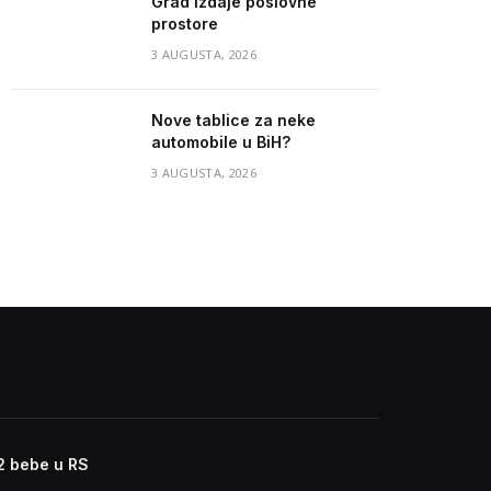
Grad izdaje poslovne
prostore
3 AUGUSTA, 2026
Nove tablice za neke
automobile u BiH?
3 AUGUSTA, 2026
2 bebe u RS