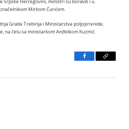
 Srpske Hercegovini, ministri su boravili i u
adonačelnikom Mirkom Ćurićem.
nja Grada Trebinja i Ministarstva poljoprivrede,
ke, na čelu sa ministarkom Anđelkom Kuzmić.
Facebook
Copy
Link