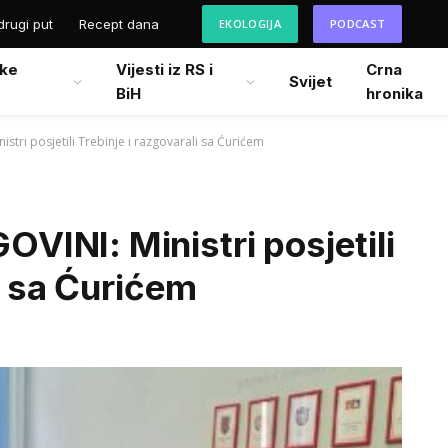
drugi put
Recept dana
EKOLOGIJA
PODCAST
ke
Vijesti iz RS i
Crna
Svijet
BiH
hronika
tri posjetili Trebinje i razgovarali sa Ćurićem
INI: Ministri posjetili
i sa Ćurićem