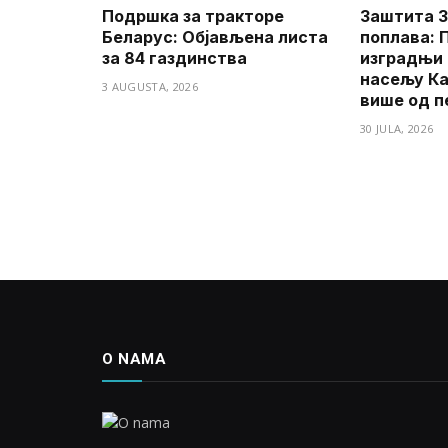
Подршка за тракторе
Заштита З
Беларус: Објављена листа
поплава: 
за 84 газдинства
изградњи 
насељу Ка
3 AUGUSTA, 2026
више од п
30 JULA, 2026
O NAMA