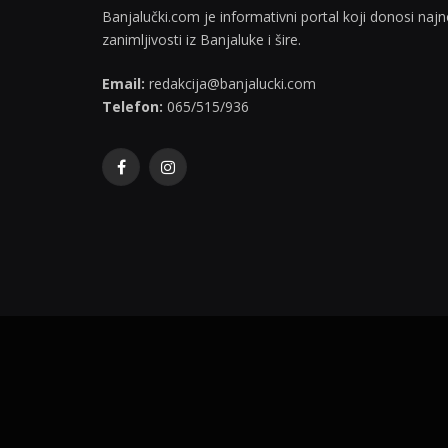
Banjalučki.com je informativni portal koji donosi najno
zanimljivosti iz Banjaluke i šire.
Email:
redakcija@banjalucki.com
Telefon:
065/515/936
Facebook
Instagram